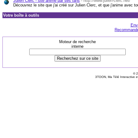
Julien Clerc - site animé par ses fans
-
http://www.julien-clerc.net/
Découvrez le site que j'ai créé sur Julien Clerc, et que j'anime avec t
Votre boîte à outils
Env
Recommandez
Moteur de recherche
interne
© 2
3TOON, Ma Télé Interactive e