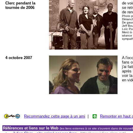
Clerc pendant la
de voi
tournée de 2006
se ret
de ren
Photo pr
Dimanch
De gauc
Jeff Bou
Loïc Po
Merci à 
séance 
sympath
4 octobre 2007
A l'oc
fans o
j'ai fa
après 
voir l
en vi
Recommandez cette page à un ami
|
Remonter en haut 
Références et liens sur le Web
(les liens externes à ce site s'ouvrent dans de nouvel