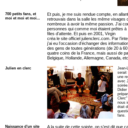
700 petits fans, et
Et puis, je me suis rendue compte, en allan
moi et moi et moi...
retrouvais dans la salle les même visages
nombreux à avoir la même passion. J'ai c
personnes qui comme moi étaient prêtes à
files d'attente. Et puis en 2001, Virgin
créa le site officiel julienclerc.com. Par l’in
j'ai eu l'occasion d'échanger des informat
des gens de toutes générations (de 20 à 60
quatre coins de la France, mais aussi de pa
Belgique, Hollande, Allemagne, Canada, etc
Julien en clerc
Jean-L
serait
une ren
avec J
soirée
Didier
prépar
Clerc
"
nous i
était 
questi
fans.
Naissance d'un site
A la suite de cette soirée, on s’est dit que ç