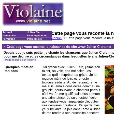
Accueil
Julien Clerc
Cette page vous raconte la n
Profession
Développement
Accueil
> Cette page vous raconte la nais
Formation
Plan du site
> Cette page vous raconte la naissance du site www.Julien-Clerc.net
Depuis que je suis petite, je chante les chansons que Julien Clerc inte
pour me décrire et les circonstances dans lesquelles le site Julien-Cle
Page rédigée par Violaine
Quelques mots en
J'ai grandi avec Julien Clerc, j'aime son
ton nom
talent, sa voix, ses mélodies, les
textes qu'il interprète, sa grâce. Je le
regarde mûrir de loin, et je reste
toujours séduite. Au demeurant, je ne
me suis jamais considérée comme une
groupie, poursuivant le chanteur partout
où il va. Je me qualifierais plus comme
une admiratrice. Je suis restée fidèle
aux rendez-vous, impatiente d'écouter
ses dernières créations. J'ai gardé mes
yeux brillants, la joie dans l'âme à l'idée
de me rendre à ses prochains concerts.